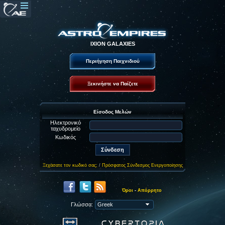
IXION GALAXIES
Περιήγηση Παιχνιδιού
Ξεκινήστε να Παίζετε
Είσοδος Μελών
Ηλεκτρονικό
ταχυδρομείο
Κωδικός
Ξεχάσατε τον κωδικό σας;
/
Πρόσφατος Σύνδεσμος Ενεργοποίησης
Όροι
-
Απόρρητο
Γλώσσα: