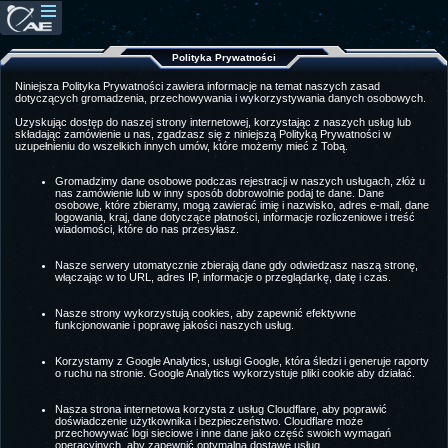
Polityka Prywatności
Niniejsza Polityka Prywatności zawiera informacje na temat naszych zasad
dotyczących gromadzenia, przechowywania i wykorzystywania danych osobowych.
Uzyskując dostęp do naszej strony internetowej, korzystając z naszych usług lub
składając zamówienie u nas, zgadzasz się z niniejszą Polityką Prywatności w
uzupełnieniu do wszelkich innych umów, które możemy mieć z Tobą.
Gromadzimy dane osobowe podczas rejestracji w naszych usługach, złóż u
nas zamówienie lub w inny sposób dobrowolnie podaj te dane. Dane
osobowe, które zbieramy, mogą zawierać imię i nazwisko, adres e-mail, dane
logowania, kraj, dane dotyczące płatności, informacje rozliczeniowe i treść
wiadomości, które do nas przesyłasz.
Nasze serwery utomatycznie zbierają dane gdy odwiedzasz naszą stronę,
włączając w to URL, adres IP, informacje o przeglądarkę, datę i czas.
Nasze strony wykorzystują cookies, aby zapewnić efektywne
funkcjonowanie i poprawę jakości naszych usług.
Korzystamy z Google Analytics, usługi Google, która śledzi i generuje raporty
o ruchu na stronie. Google Analytics wykorzystuje pliki cookie aby działać.
Nasza strona internetowa korzysta z usług Cloudflare, aby poprawić
doświadczenie użytkownika i bezpieczeństwo. Cloudflare może
przechowywać logi sieciowe i inne dane jako część swoich wymagań
operacyjnych, aby zapewnić optymalną dostawę usług.