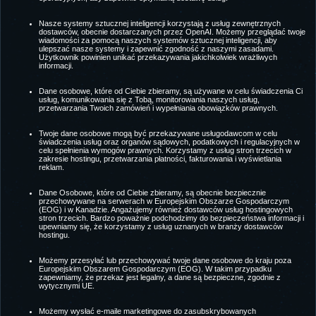
Nasze systemy sztucznej inteligencji korzystają z usług zewnętrznych
dostawców, obecnie dostarczanych przez OpenAI. Możemy przeglądać twoje
wiadomości za pomocą naszych systemów sztucznej inteligencji, aby
ulepszać nasze systemy i zapewnić zgodność z naszymi zasadami.
Użytkownik powinien unikać przekazywania jakichkolwiek wrażliwych
informacji.
Dane osobowe, które od Ciebie zbieramy, są używane w celu świadczenia Ci
usług, komunikowania się z Tobą, monitorowania naszych usług,
przetwarzania Twoich zamówień i wypełniania obowiązków prawnych.
Twoje dane osobowe mogą być przekazywane usługodawcom w celu
świadczenia usług oraz organów sądowych, podatkowych i regulacyjnych w
celu spełnienia wymogów prawnych. Korzystamy z usług stron trzecich w
zakresie hostingu, przetwarzania płatności, fakturowania i wyświetlania
reklam.
Dane Osobowe, które od Ciebie zbieramy, są obecnie bezpiecznie
przechowywane na serwerach w Europejskim Obszarze Gospodarczym
(EOG) i w Kanadzie. Angażujemy również dostawców usług hostingowych
stron trzecich. Bardzo poważnie podchodzimy do bezpieczeństwa informacji i
upewniamy się, że korzystamy z usług uznanych w branży dostawców
hostingu.
Możemy przesyłać lub przechowywać twoje dane osobowe do kraju poza
Europejskim Obszarem Gospodarczym (EOG). W takim przypadku
zapewniamy, że przekaz jest legalny, a dane są bezpieczne, zgodnie z
wytycznymi UE.
Możemy wysłać e-maile marketingowe do zasubskrybowanych